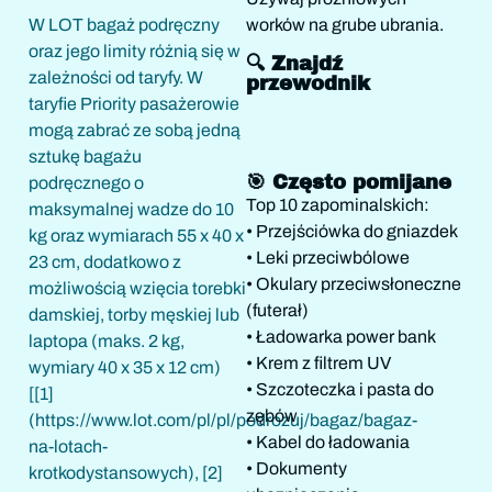
worków na grube ubrania.
W LOT bagaż podręczny
oraz jego limity różnią się w
🔍 Znajdź
zależności od taryfy. W
przewodnik
taryfie Priority pasażerowie
mogą zabrać ze sobą jedną
sztukę bagażu
🎯 Często pomijane
podręcznego o
Top 10 zapominalskich:
maksymalnej wadze do 10
• Przejściówka do gniazdek
kg oraz wymiarach 55 x 40 x
• Leki przeciwbólowe
23 cm, dodatkowo z
• Okulary przeciwsłoneczne
możliwością wzięcia torebki
(futerał)
damskiej, torby męskiej lub
• Ładowarka power bank
laptopa (maks. 2 kg,
• Krem z filtrem UV
wymiary 40 x 35 x 12 cm)
• Szczoteczka i pasta do
[[1]
zębów
(https://www.lot.com/pl/pl/podrozuj/bagaz/bagaz-
• Kabel do ładowania
na-lotach-
• Dokumenty
krotkodystansowych), [2]