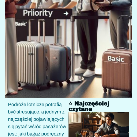
⭐ Najczęściej
Podróże lotnicze potrafią
czytane
być stresujące, a jednym z
najczęściej pojawiających
się pytań wśród pasażerów
jest: jaki bagaż podręczny