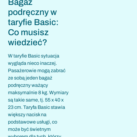
Bagaż
podręczny w
taryfie Basic:
Co musisz
wiedzieć?
W taryfie Basic sytuacja
wygląda nieco inaczej.
Pasażerowie mogą zabrać
ze sobą jeden bagaż
podręczny ważący
maksymalnie 8 kg. Wymiary
są takie same, tj. 55 x 40 x
23 cm. Taryfa Basic stawia
większy nacisk na
podstawowe usługi, co
może być świetnym
wyborem dla tych, którzy