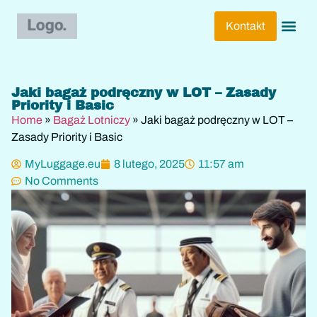
Kontakt
Bagaż Lot
Pakowanie
Podróże 
Techniki 
Transport I 
Wyjazdy 
Wyjazdy S
Jaki bagaż podręczny w LOT – Zasady
Priority i Basic
Home
»
Bagaż Lotniczy
»
Jaki bagaż podręczny w LOT –
Zasady Priority i Basic
MyLuggage.eu
8 lutego, 2025
11:57 am
No Comments