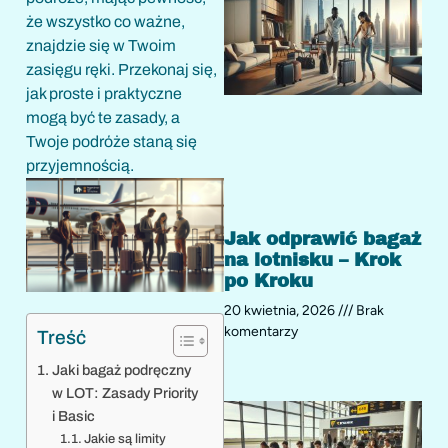
że wszystko co ważne,
znajdzie się w Twoim
zasięgu ręki. Przekonaj się,
jak proste i praktyczne
mogą być te zasady, a
Twoje podróże staną się
przyjemnością.
Jak odprawić bagaż
na lotnisku – Krok
po Kroku
20 kwietnia, 2026
Brak
komentarzy
Treść
Jaki bagaż podręczny
w LOT: Zasady Priority
i Basic
Jakie są limity