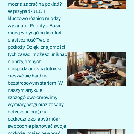
można zabrać na pokład?
W przypadku LOT,
kluczowe różnice między
zasadami Priority a Basic
mogą wpłynąć na komfort i
elastyczność Twojej
podróży. Dzięki znajomości
tych zasad, możesz uniknąć
nieprzyjemnych
niespodzianek na lotnisku i
cieszyć się bardziej
bezstresowym startem. W
naszym artykule
szczegółowo omówimy
wymiary, wagi oraz zasady
dotyczące bagażu
podręcznego, abyś mógł
swobodnie planować swoje
podróże, mając pewność,