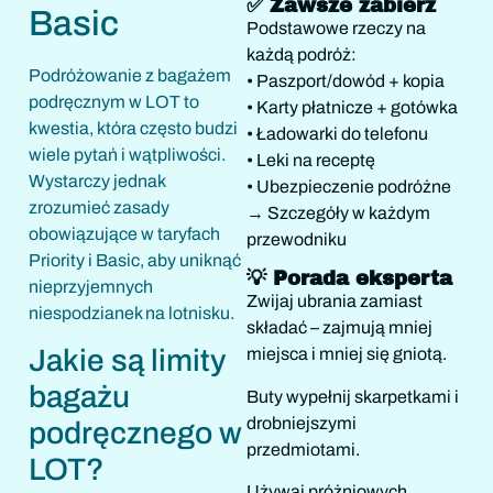
✅ Zawsze zabierz
Basic
Podstawowe rzeczy na
każdą podróż:
Podróżowanie z bagażem
• Paszport/dowód + kopia
podręcznym w LOT to
• Karty płatnicze + gotówka
kwestia, która często budzi
• Ładowarki do telefonu
wiele pytań i wątpliwości.
• Leki na receptę
Wystarczy jednak
• Ubezpieczenie podróżne
zrozumieć zasady
→ Szczegóły w każdym
obowiązujące w taryfach
przewodniku
Priority i Basic, aby uniknąć
💡 Porada eksperta
nieprzyjemnych
Zwijaj ubrania zamiast
niespodzianek na lotnisku.
składać – zajmują mniej
Jakie są limity
miejsca i mniej się gniotą.
bagażu
Buty wypełnij skarpetkami i
drobniejszymi
podręcznego w
przedmiotami.
LOT?
Używaj próżniowych