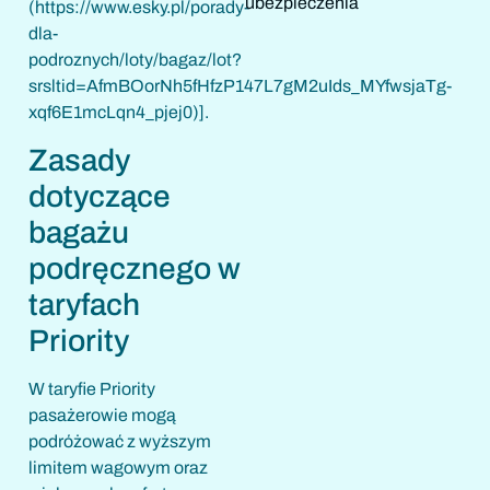
ubezpieczenia
(https://www.esky.pl/porady-
dla-
podroznych/loty/bagaz/lot?
srsltid=AfmBOorNh5fHfzP147L7gM2uIds_MYfwsjaTg-
xqf6E1mcLqn4_pjej0)].
Zasady
dotyczące
bagażu
podręcznego w
taryfach
Priority
W taryfie Priority
pasażerowie mogą
podróżować z wyższym
limitem wagowym oraz