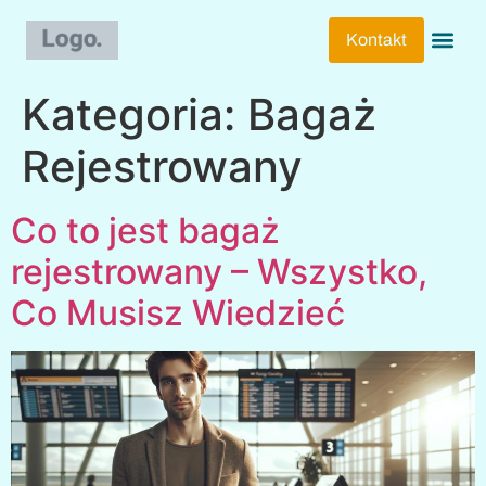
Kontakt
Bagaż Lot
Pakowanie
Podróże 
Techniki 
Transport I 
Wyjazdy 
Wyjazdy S
Kategoria:
Bagaż
Rejestrowany
Co to jest bagaż
rejestrowany – Wszystko,
Co Musisz Wiedzieć