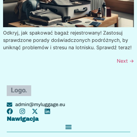
Odkryj, jak spakować bagaż rejestrowany! Zastosuj
sprawdzone porady doświadczonych podróżnych, by
uniknąć problemów i stresu na lotnisku. Sprawdź teraz!
Next
→
admin@myluggage.eu
Nawigacja
O MyLuggage.eu – Twój Kompleksowy Przewodnik Pakowania
Przewodniki Pakowania I Przygotowania Do Podróży