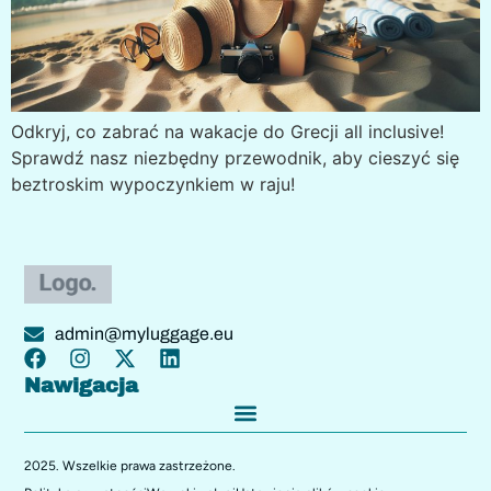
Odkryj, co zabrać na wakacje do Grecji all inclusive!
Sprawdź nasz niezbędny przewodnik, aby cieszyć się
beztroskim wypoczynkiem w raju!
admin@myluggage.eu
Nawigacja
O MyLuggage.eu – Twój Kompleksowy Przewodnik Pakowania
Przewodniki Pakowania I Przygotowania Do Podróży
2025. Wszelkie prawa zastrzeżone.