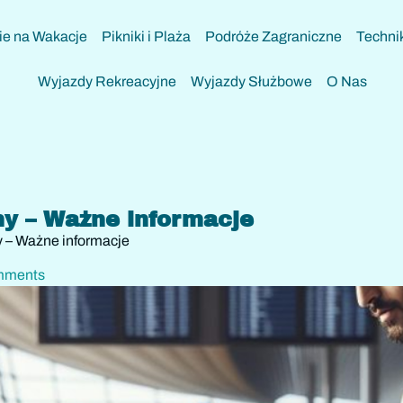
e na Wakacje
Pikniki i Plaża
Podróże Zagraniczne
Techni
Wyjazdy Rekreacyjne
Wyjazdy Służbowe
O Nas
ny – Ważne informacje
y – Ważne informacje
mments