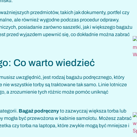
nisku.
żniejszych przedmiotów, takich jak dokumenty, portfel czy
cjonalne, ale również wygodne podczas procedur odprawy.
tniczych, posiadanie zarówno saszetki, jak i większego bagażu
est przed wyjazdem upewnić się, co dokładnie można zabrać
o: Co warto wiedzieć
musisz uwzględnić, jest rodzaj bagażu podręcznego, który
 nie wszystkie torby są traktowane tak samo. Linie lotnicze
go, a zrozumienie tych różnic może pomóc uniknąć
ategorii.
Bagaż podręczny
to zazwyczaj większa torba lub
 aby mogła być przewożona w kabinie samolotu. Możesz zabrać
aszetka czy torba na laptopa, które zwykle mogą być mniejsze i