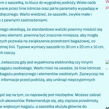
z saszetką, to klucz do wygodnej podróży. Wiele osób
ane przez linie lotnicze oraz jak te parametry wypadają w
ręcznego. Warto wiedzieć, że saszetki, zwykle małe i
e z pewnymi zastrzeżeniami.
go określają, że standardowe walizki powinny mieścić się
tkowy element, powinna być znacznie mniejsza, aby mogła
iczych pozwala na zwiększenie przestrzeni bagażowej, co
tnej linii. Typowe wymiary saszetki to 30 cm x 20 cm x 10 cm,
h rzeczy.
zwłaszcza gdy jest wypełniona elektroniką czy innymi
agażu osobistego. Warto mieć na uwadze, że linie lotnicze
bagażu podręcznego i elementów osobistych. Zazwyczaj nie
e informacje przed podróżą, aby uniknąć nieprzyjemnych
pić się na tym, co naprawdę jest niezbędne. Możesz zabrać
tych akcesoriów. Rekomenduje się, aby cięższe przedmioty,
e w większym bagażu, a saszetka służyła głównie do