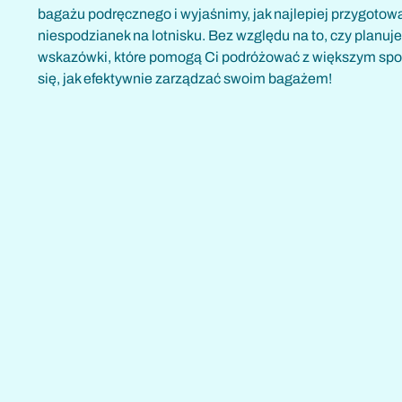
bagażu podręcznego i wyjaśnimy, jak najlepiej przygotow
niespodzianek na lotnisku. Bez względu na to, czy planuje
wskazówki, które pomogą Ci podróżować z większym spok
się, jak efektywnie zarządzać swoim bagażem!