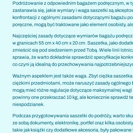
Podróżowanie z odpowiednim bagażem podręcznym, w tym 
zastanawia się, jakie wymiary i waga saszetki są akceptow
konfrontacji z ogólnymi zasadami dotyczącymi bagażu pod
poręczne, mogą być traktowane jako element osobisty, al
Najczęściej zasady dotyczące wymiarów bagażu podręczne
w granicach 55 cm x 40 cm x 20 cm. Saszetka, jako doda
zmieścić się pod siedzeniem przed Tobą. Wiele linii lotn
sprawia, że warto dokładnie sprawdzić specyfikacje konkre
co czyni ją idealną do przechowywania najpotrzebniejszyc
Ważnym aspektem jest także waga. Zbyt ciężka saszetka, 
ciężkimi przedmiotami, może naruszyć zasady ogólnego b
mogą mieć różne regulacje dotyczące maksymalnej wagi 
powinny one przekraczać 10 kg, ale koniecznie sprawdź t
niespodzianek.
Podczas przygotowywania saszetki do podróży, warto sku
ze sobą dokumenty, elektronikę, portfel oraz kilka osobis
takie jak książki czy dodatkowe akcesoria, były pakowan