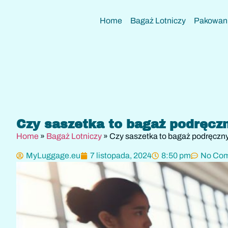
Home
Bagaż Lotniczy
Pakowani
Czy saszetka to bagaż podręcz
Home
»
Bagaż Lotniczy
»
Czy saszetka to bagaż podręczn
MyLuggage.eu
7 listopada, 2024
8:50 pm
No Co