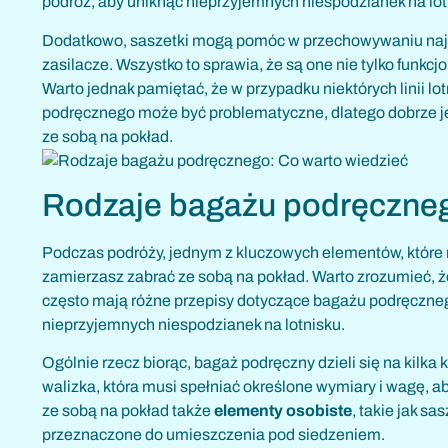
podróż, aby uniknąć nieprzyjemnych niespodzianek na lot
Dodatkowo, saszetki mogą pomóc w przechowywaniu najwa
zasilacze. Wszystko to sprawia, że są one nie tylko funk
Warto jednak pamiętać, że w przypadku niektórych linii lo
podręcznego może być problematyczne, dlatego dobrze j
ze sobą na pokład.
Rodzaje bagażu podręczneg
Podczas podróży, jednym z kluczowych elementów, które 
zamierzasz zabrać ze sobą na pokład. Warto zrozumieć, że
często mają różne przepisy dotyczące bagażu podręczne
nieprzyjemnych niespodzianek na lotnisku.
Ogólnie rzecz biorąc, bagaż podręczny dzieli się na kilka k
walizka, która musi spełniać określone wymiary i wagę,
ze sobą na pokład także
elementy osobiste
, takie jak s
przeznaczone do umieszczenia pod siedzeniem.