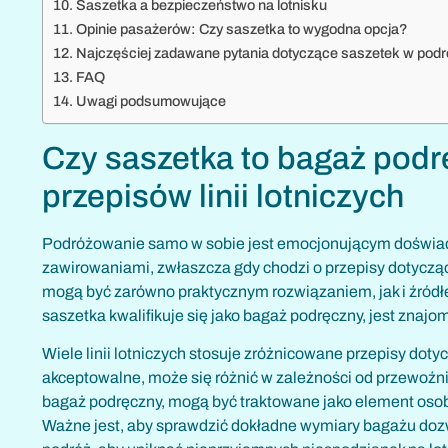
Saszetka a bezpieczeństwo na lotnisku
Opinie pasażerów: Czy saszetka to wygodna opcja?
Najczęściej zadawane pytania dotyczące saszetek w podr
FAQ
Uwagi podsumowujące
Czy saszetka to bagaż pod
przepisów linii lotniczych
Podróżowanie samo w sobie jest emocjonującym doświad
zawirowaniami, zwłaszcza gdy chodzi o przepisy dotyczące
mogą być zarówno praktycznym rozwiązaniem, jak i źródł
saszetka kwalifikuje się jako bagaż podręczny, jest znajom
Wiele linii lotniczych stosuje zróżnicowane przepisy dot
akceptowalne, może się różnić w zależności od przewoźni
bagaż podręczny, mogą być traktowane jako element osobi
Ważne jest, aby sprawdzić dokładne wymiary bagażu dozw