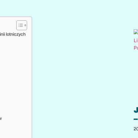
ii lotniczych
J
–
w
20