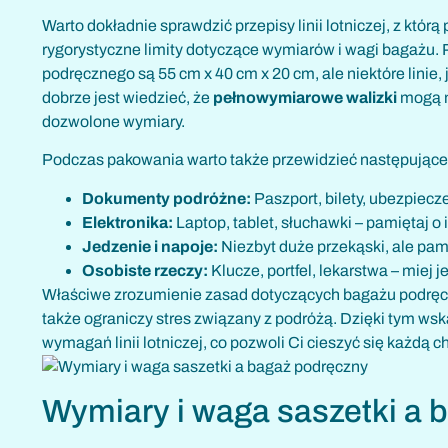
Warto dokładnie sprawdzić przepisy linii lotniczej, z któ
rygorystyczne limity dotyczące wymiarów i wagi bagażu.
podręcznego są 55 cm x 40 cm x 20 cm, ale niektóre linie
dobrze jest wiedzieć, że
pełnowymiarowe walizki
mogą ni
dozwolone wymiary.
Podczas pakowania warto także przewidzieć następujące
Dokumenty podróżne:
Paszport, bilety, ubezpiecz
Elektronika:
Laptop, tablet, słuchawki – pamiętaj o
Jedzenie i napoje:
Niezbyt duże przekąski, ale pam
Osobiste rzeczy:
Klucze, portfel, lekarstwa – miej j
Właściwe zrozumienie zasad dotyczących bagażu podręczn
także ograniczy stres związany z podróżą. Dzięki tym ws
wymagań linii lotniczej, co pozwoli Ci cieszyć się każdą ch
Wymiary i waga saszetki a 