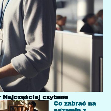
 Najczęściej czytane
Co zabrać na
egzamin z