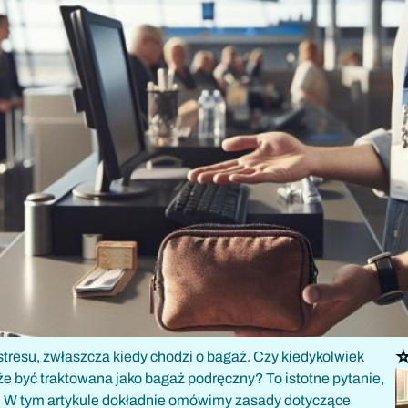
⭐
 stresu, zwłaszcza kiedy chodzi o bagaż. Czy kiedykolwiek
że być traktowana jako bagaż podręczny? To istotne pytanie,
y. W tym artykule dokładnie omówimy zasady dotyczące