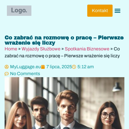
Kontakt
Bagaż Lot
Pakowanie
Podróże 
Techniki 
Transport I 
Wyjazdy 
Wyjazdy S
Co zabrać na rozmowę o pracę – Pierwsze
wrażenie się liczy
Home
»
Wyjazdy Służbowe
»
Spotkania Biznesowe
»
Co
zabrać na rozmowę o pracę – Pierwsze wrażenie się liczy
MyLuggage.eu
7 lipca, 2025
5:12 am
No Comments