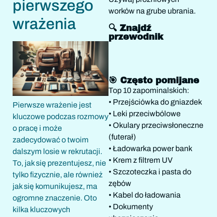
pierwszego
worków na grube ubrania.
wrażenia
🔍 Znajdź
przewodnik
🎯 Często pomijane
Top 10 zapominalskich:
• Przejściówka do gniazdek
Pierwsze wrażenie jest
• Leki przeciwbólowe
kluczowe podczas rozmowy
• Okulary przeciwsłoneczne
o pracę i może
(futerał)
zadecydować o twoim
• Ładowarka power bank
dalszym losie w rekrutacji.
• Krem z filtrem UV
To, jak się prezentujesz, nie
• Szczoteczka i pasta do
tylko fizycznie, ale również
zębów
jak się komunikujesz, ma
• Kabel do ładowania
ogromne znaczenie. Oto
• Dokumenty
kilka kluczowych