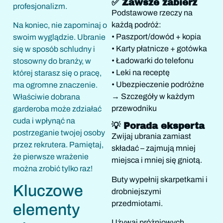
✅ Zawsze zabierz
profesjonalizm.
Podstawowe rzeczy na
każdą podróż:
Na koniec, nie zapominaj o
• Paszport/dowód + kopia
swoim wyglądzie. Ubranie
• Karty płatnicze + gotówka
się w sposób schludny i
• Ładowarki do telefonu
stosowny do branży, w
• Leki na receptę
której starasz się o pracę,
• Ubezpieczenie podróżne
ma ogromne znaczenie.
→ Szczegóły w każdym
Właściwie dobrana
przewodniku
garderoba może zdziałać
cuda i wpłynąć na
💡 Porada eksperta
postrzeganie twojej osoby
Zwijaj ubrania zamiast
przez rekrutera. Pamiętaj,
składać – zajmują mniej
że pierwsze wrażenie
miejsca i mniej się gniotą.
można zrobić tylko raz!
Buty wypełnij skarpetkami i
Kluczowe
drobniejszymi
przedmiotami.
elementy
Używaj próżniowych