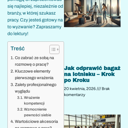
się najlepiej, niezależnie od
branży, w której szukasz
pracy. Czy jesteś gotowy na
to wyzwanie? Zapraszamy
do lektury!
Treść
Co zabrać ze sobą na
rozmowę o pracę?
Jak odprawić bagaż
Kluczowe elementy
na lotnisku – Krok
pierwszego wrażenia
po Kroku
Zalety profesjonalnego
20 kwietnia, 2026
Brak
wyglądu
komentarzy
Wrażenie
kompetencji
Wzmocnienie
pewności siebie
Wartościowe akcesoria
na rozmowę o prac?