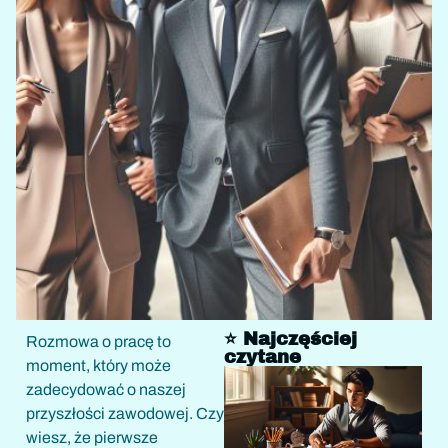
⭐ Najczęściej
Rozmowa o pracę to
czytane
moment, który może
zadecydować o naszej
przyszłości zawodowej. Czy
wiesz, że pierwsze