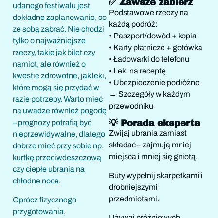
✅ Zawsze zabierz
udanego festiwalu jest
Podstawowe rzeczy na
dokładne zaplanowanie, co
każdą podróż:
ze sobą zabrać. Nie chodzi
• Paszport/dowód + kopia
tylko o najważniejsze
• Karty płatnicze + gotówka
rzeczy, takie jak bilet czy
• Ładowarki do telefonu
namiot, ale również o
• Leki na receptę
kwestie zdrowotne, jak leki,
• Ubezpieczenie podróżne
które mogą się przydać w
→ Szczegóły w każdym
razie potrzeby. Warto mieć
przewodniku
na uwadze również pogodę
– prognozy potrafią być
💡 Porada eksperta
Zwijaj ubrania zamiast
nieprzewidywalne, dlatego
składać – zajmują mniej
dobrze mieć przy sobie np.
miejsca i mniej się gniotą.
kurtkę przeciwdeszczową
czy ciepłe ubrania na
Buty wypełnij skarpetkami i
chłodne noce.
drobniejszymi
przedmiotami.
Oprócz fizycznego
przygotowania,
Używaj próżniowych