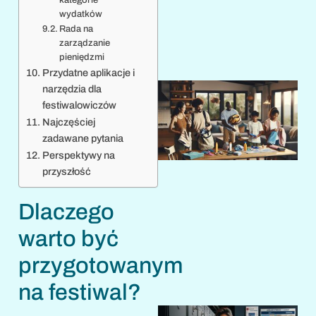
wydatków
Rada na
zarządzanie
pieniędzmi
Przydatne aplikacje i
narzędzia dla
festiwalowiczów
Najczęściej
zadawane pytania
Perspektywy na
przyszłość
Dlaczego
1
warto być
przygotowanym
na festiwal?