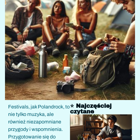
⭐ Najczęściej
Festivals, jak Polandrock, to
czytane
nie tylko muzyka, ale
również niezapomniane
przygody i wspomnienia.
Przygotowanie się do