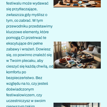
festiwalu może wydawać
się przytłaczające,
zwłaszcza gdy myślisz o
tym, co zabrać. W tym
przewodniku przedstawimy
kluczowe elementy, które
pomogą Ci przetrwać te
ekscytujące dni pełne
zabawy i wrażeń. Dowiesz
się, co powinno znaleźć się
w Twoim plecaku, aby
cieszyć się każdą chwilą, od
komfortu po
bezpieczeństwo. Bez
względu na to, czy jesteś
doświadczonym
festiwalowiczem, czy
uczestniczysz w swoim
pierwszym takim