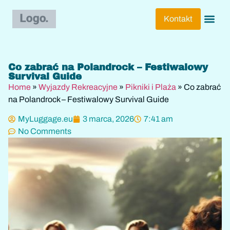
Kontakt
Bagaż Lot
Pakowanie
Podróże 
Techniki 
Transport I 
Wyjazdy 
Wyjazdy S
Co zabrać na Polandrock – Festiwalowy
Survival Guide
Home
»
Wyjazdy Rekreacyjne
»
Pikniki i Plaża
»
Co zabrać
na Polandrock – Festiwalowy Survival Guide
MyLuggage.eu
3 marca, 2026
7:41 am
No Comments