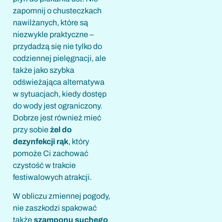
zapomnij o chusteczkach
nawilżanych, które są
niezwykle praktyczne –
przydadzą się nie tylko do
codziennej pielęgnacji, ale
także jako szybka
odświeżająca alternatywa
w sytuacjach, kiedy dostęp
do wody jest ograniczony.
Dobrze jest również mieć
przy sobie
żel do
dezynfekcji rąk
, który
pomoże Ci zachować
czystość w trakcie
festiwalowych atrakcji.
W obliczu zmiennej pogody,
nie zaszkodzi spakować
także
szamponu suchego