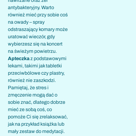
nawilżane oraz żel
antybakteryjny. Warto
również mieć przy sobie coś
na owady – spray
odstraszający komary może
uratować wieczór, gdy
wybierzesz się na koncert
na świeżym powietrzu.
Apteczka
z podstawowymi
lekami, takimi jak tabletki
przeciwbólowe czy plastry,
również nie zaszkodzi.
Pamiętaj, że stres i
zmęczenie mogą dać o
sobie znać, dlatego dobrze
mieć ze sobą coś, co
pomoże Ci się zrelaksować,
jak na przykład książka lub
mały zestaw do medytacji.