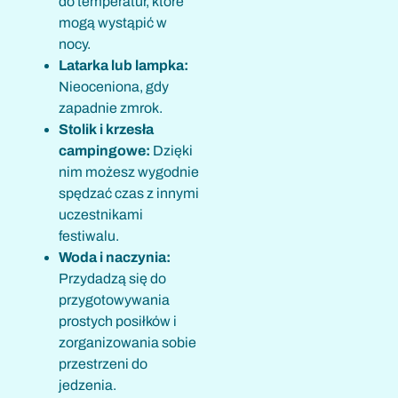
do temperatur, które
mogą wystąpić w
nocy.
Latarka lub lampka:
Nieoceniona, gdy
zapadnie zmrok.
Stolik i krzesła
campingowe:
Dzięki
nim możesz wygodnie
spędzać czas z innymi
uczestnikami
festiwalu.
Woda i naczynia:
Przydadzą się do
przygotowywania
prostych posiłków i
zorganizowania sobie
przestrzeni do
jedzenia.