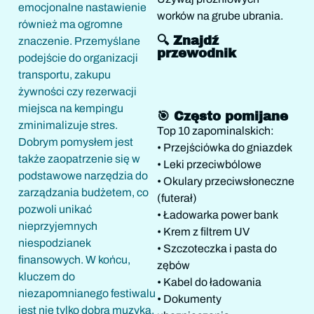
emocjonalne nastawienie
worków na grube ubrania.
również ma ogromne
🔍 Znajdź
znaczenie. Przemyślane
przewodnik
podejście do organizacji
transportu, zakupu
żywności czy rezerwacji
miejsca na kempingu
🎯 Często pomijane
zminimalizuje stres.
Top 10 zapominalskich:
Dobrym pomysłem jest
• Przejściówka do gniazdek
także zaopatrzenie się w
• Leki przeciwbólowe
podstawowe narzędzia do
• Okulary przeciwsłoneczne
zarządzania budżetem, co
(futerał)
pozwoli unikać
• Ładowarka power bank
nieprzyjemnych
• Krem z filtrem UV
niespodzianek
• Szczoteczka i pasta do
finansowych. W końcu,
zębów
kluczem do
• Kabel do ładowania
niezapomnianego festiwalu
• Dokumenty
jest nie tylko dobra muzyka,